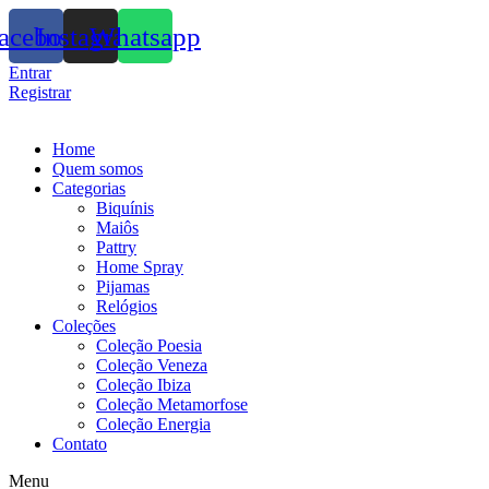
acebook
Instagram
Whatsapp
Entrar
Registrar
Home
Quem somos
Categorias
Biquínis
Maiôs
Pattry
Home Spray
Pijamas
Relógios
Coleções
Coleção Poesia
Coleção Veneza
Coleção Ibiza
Coleção Metamorfose
Coleção Energia
Contato
Menu