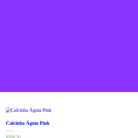
Coleção Pattry
Saiba mais
o com muito carinho
Calcinha Águia Pink
Avaliação
R$
98.90