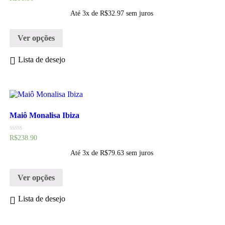
ting and typesetting industry. Lorem Ipsum has been the indust
ting and typesetting industry. Lorem Ipsum has been the indust
ting and typesetting industry. Lorem Ipsum has been the indust
0
de
Até 3x de
R$
32.97
sem juros
5
Ver opções
Lista de desejo
Maiô Monalisa Ibiza
Avaliação
R$
238.90
0
de
Até 3x de
R$
79.63
sem juros
5
Ver opções
Lista de desejo