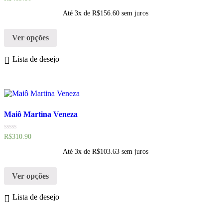
Lorem Ipsum is simply dummy text of the prin
Lorem Ipsum is simply dummy text of the prin
Lorem Ipsum is simply dummy text of the prin
0
de
Até 3x de
R$
156.60
sem juros
5
Ver coleção completa
Ver coleção completa
Ver coleção completa
Ver opções
Lista de desejo
Maiô Martina Veneza
Avaliação
R$
310.90
0
de
Até 3x de
R$
103.63
sem juros
5
Ver opções
Lista de desejo